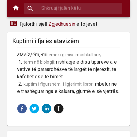
Fjalorthi sjell
Zgjedhuesin
e foljeve!
Kuptimi i fjalës
atavizëm
atavíz/ëm,-mi 
emër i gjinisë mashkullore;
 1. 
 rishfaqje e disa tipareve a e 
term në biologji;
vetive të paraardhësve të largët te njerëzit, te 
kafshët ose te bimët.

 2. 
 mbeturinë 
kuptim i figurshëm;
i ligjërimit libror;
e trashëguar nga e kaluara, gjurmë e së vjetrës.