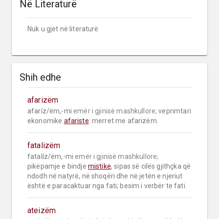
Në Literaturë
Nuk u gjet në literaturë
Shih edhe
afarizëm
afaríz/ëm,-mi 
emër i gjinisë mashkullore;
 veprimtari 
ekonomike 
afariste
: merret me afarizëm.
fatalizëm
fatalíz/ëm,-mi 
emër i gjinisë mashkullore;
pikëpamje e bindje 
mistike
, sipas së cilës gjithçka që 
ndodh në natyrë, në shoqëri dhe në jetën e njeriut 
është e paracaktuar nga fati; besim i verbër te fati.
ateizëm