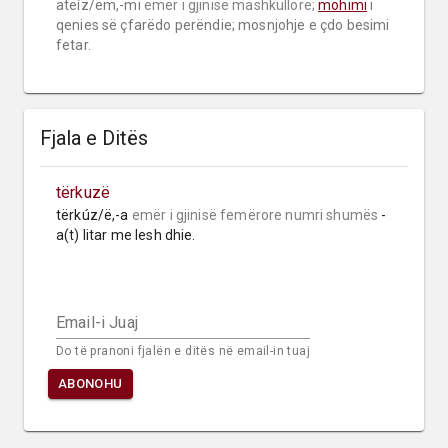
ateíz/ëm,-mi 
emër i gjinisë mashkullore;
mohimi
 i 
qenies së çfarëdo perëndie; mosnjohje e çdo besimi 
fetar.
Fjala e Ditës
tërkuzë
tërkúz/ë,-a 
emër i gjinisë femërore
numri shumës
 -
a(t) litar me lesh dhie.
Email-i Juaj
Do të pranoni fjalën e ditës në email-in tuaj
ABONOHU