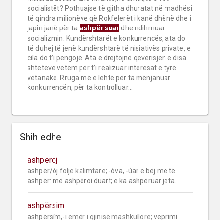
socialistët? Pothuajse të gjitha dhuratat në madhësi
të qindra milionëve që Rokfelerët i kanë dhënë dhe i
ashpërsuar
japin janë për ta
dhe ndihmuar
socializmin. Kundërshtarët e konkurrencës, ata do
të duhej të jenë kundërshtarë të nisiativës private, e
cila do t’i pengojë. Ata e drejtojnë qeverisjen e disa
shteteve vetëm për t’i realizuar interesat e tyre
vetanake. Rruga më e lehtë për ta mënjanuar
konkurrencën, për ta kontrolluar...
Shih edhe
ashpëroj
ashpër/ój 
folje kalimtare;
 -óva, -úar e bëj më të 
ashpër: më ashpëroi duart; e ka ashpëruar jeta.
ashpërsim
ashpërsím,-i 
emër i gjinisë mashkullore;
 veprimi 