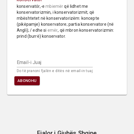
konservatór,-e 
mbiemër
 që lidhet me 
konservatorizmin, i konservatorizmit; që 
mbështetet në konservatorizëm: koncepte 
(pikëpamje) konservatore; partia konservatore (në 
Angli); / edhe si 
emër
, që mbron konservatorizmin: 
prind (burrë) konservator.
Email-i Juaj
Do të pranoni fjalën e ditës në email-in tuaj
ABONOHU
Fjalor i Gjuhës Shqipe