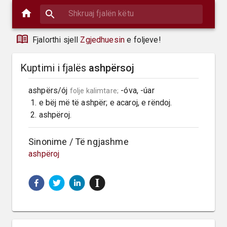
Fjalorthi sjell
Zgjedhuesin
e foljeve!
Kuptimi i fjalës
ashpërsoj
ashpërs/ój 
 -óva, -úar

folje kalimtare;
 1. e bëj më të ashpër; e acaroj, e rëndoj.

 2. ashpëroj.
Sinonime / Të ngjashme
ashpëroj