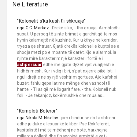
Në Literaturë
"Kolonelit s'ka kush t'i shkruajë"
nga
G.G. Markez
...Drekë s'ka, - tha gruaja. Ai mblodhi
supat. U përpoq të zinte brimat e gardhit që të mos
hynin kalamajtë në kuzhinë. Kur u kthye në korridor,
tryeza qe shtruar. Gjatë drekës koloneli e kuptoi se e
shoqja mezi po e mbante të qarët. Kjo e alarmoi. Ia
njihte mirë karakterin: një karakter i fortë e i
ashpërsuar
edhe më gjatë dyzet vjet vuajtjesh e
hidhërimesh. Kur i vdiq i biri, s'pat nxjerrë pikë loti. I
nguli drejt e në sy një vështrim qortues. Ajo kafshoi
buzët, fshiu qepallat me mëngë dhe vazhdoi të
hante. - Ti as që më llogarit fare, - tha. Koloneli nuk
foli. - Je tekanjoz, kokëmushkë dhe mua as...
"Komploti Botëror"
nga
Nikola M. Nikolov
...jam i bindur se do ta shtroni
edhe ju duke e lexuar këtë libër. Pse Rokfelerët,
kapitalistët më të mëdhenj në botë, harxhojnë
miliarda dollarë dhe financojnë armiqtë e vet -