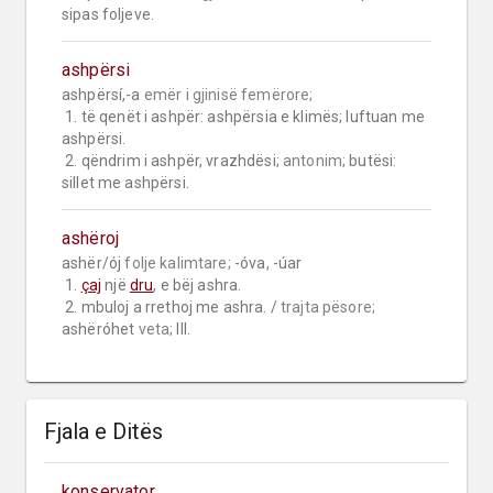
sipas foljeve.
ashpërsi
ashpërsí,-a 
emër i gjinisë femërore;
 1. të qenët i ashpër: ashpërsia e klimës; luftuan me 
ashpërsi.

 2. qëndrim i ashpër, vrazhdësi; 
antonim;
 butësi: 
sillet me ashpërsi.
ashëroj
ashër/ój 
folje kalimtare;
 -óva, -úar

 1. 
çaj
 një 
dru
, e bëj ashra.

 2. mbuloj a rrethoj me ashra. / 
trajta pësore;
ashëróhet 
veta;
 III.
Fjala e Ditës
konservator