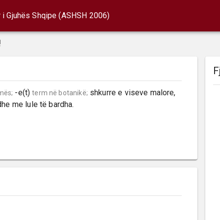
r i Gjuhës Shqipe (ASHSH 2006)
!
F
 -e(t) 
 shkurre e viseve malore, 
mës;
term në botanikë;
dhe me lule të bardha.