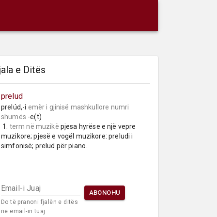
jala e Ditës
prelud
prelúd,-i 
emër i gjinisë mashkullore
numri 
shumës
 -e(t)

 1. 
term në muzikë
 pjesa hyrëse e një vepre 
muzikore; pjesë e vogël muzikore: preludi i 
simfonisë; prelud për piano.
Email-i Juaj
ABONOHU
Do të pranoni fjalën e ditës
në email-in tuaj