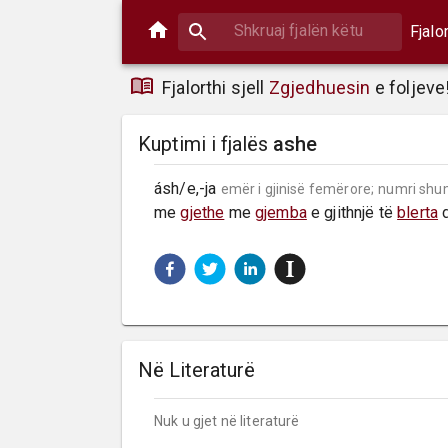
Fjalo
Fjalorthi sjell
Zgjedhuesin
e foljeve
Kuptimi i fjalës
ashe
ásh/e,-ja 
emër i gjinisë femërore;
numri shu
me 
gjethe
 me 
gjemba
 e gjithnjë të 
blerta
 
Në Literaturë
Nuk u gjet në literaturë