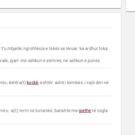
 valë, zjarr: me ashkun e zemrës; në ashkun e punës.
mës;
 éshtra(t) 
kockë
, eshtër: ashti i këmbës; i vajti deri në 
mës;
 -a(t) 
term në botanikë;
 barishte me 
gjethe
 të vogla 