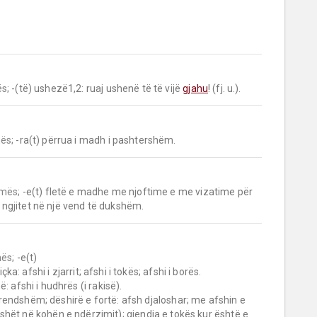
s;
 -(të) ushezë1,2­: ruaj ushenë të të vijë 
gjahu
! (fj. u.).
ës;
 -ra(t) përrua i madh i pashtershëm.
mës;
 -e(t) fletë e madhe me njoftime e me vizatime për 
la ngjitet në një vend të dukshëm.
ës;
 -e(t)

: afshi i hudhrës (i rakisë).

i brendshëm; dëshirë e fortë: afsh djaloshar; me afshin e 
hët në kohën e ndërzimit); gjendja e tokës kur është e 