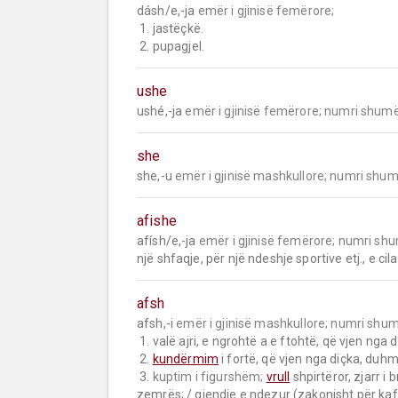
dásh/e,-ja 
emër i gjinisë femërore;
 1. jastëçkë.

 2. pupagjel.
ushe
ushé,-ja 
emër i gjinisë femërore;
numri shumë
she
she,-u 
emër i gjinisë mashkullore;
numri shum
afishe
afísh/e,-ja 
emër i gjinisë femërore;
numri shu
një shfaqje, për një ndeshje sportive etj., e ci
afsh
afsh,-i 
emër i gjinisë mashkullore;
numri shum
 1. valë ajri, e ngrohtë a e ftohtë, që vjen nga diçka: afshi i zjarrit; afshi i tokës; afshi i borës.

 2. 
kundërmim
 i fortë, që vjen nga diçka, duhmë
 3. 
kuptim i figurshëm;
vrull
 shpirtëror, zjarr 
zemrës; / gjendje e ndezur (zakonisht për kafs