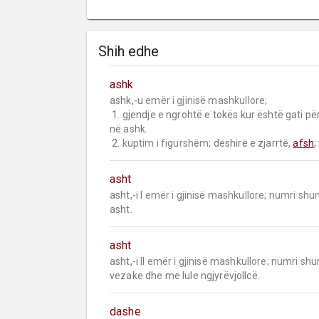
Shih edhe
ashk
ashk,-u 
emër i gjinisë mashkullore;
 1. gjendje e ngrohtë e tokës kur është gati për t’u mbjellë; ngrohtësia e tokës së lëruar: ka ardhur toka 
në ashk.

 2. 
kuptim i figurshëm;
 dëshirë e zjarrtë, 
afsh
;
asht
asht,-i I 
emër i gjinisë mashkullore;
numri shu
asht.
asht
asht,-i II 
emër i gjinisë mashkullore;
numri shu
vezake dhe me lule ngjyrëvjollcë.
dashe