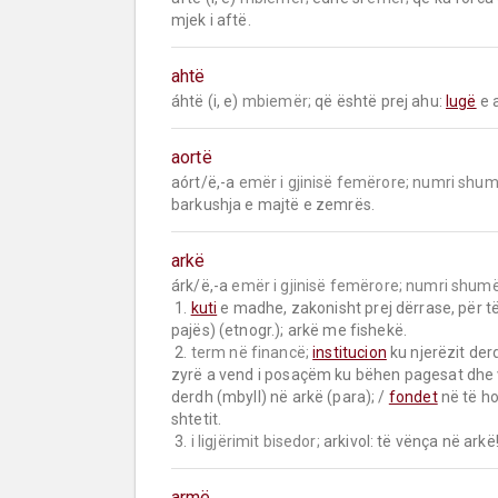
mjek i aftë.
ahtë
áhtë (i, e) 
mbiemër;
 që është prej ahu: 
lugë
 e 
aortë
aórt/ë,-a 
emër i gjinisë femërore;
numri shum
barkushja e majtë e zemrës.
arkë
árk/ë,-a 
emër i gjinisë femërore;
numri shumë
 1. 
kuti
 e madhe, zakonisht prej dërrase, për të
pajës) (etnogr.); arkë me fishekë.

 2. 
term në financë;
institucion
 ku njerëzit derd
zyrë a vend i posaçëm ku bëhen pagesat dhe ve
derdh (mbyll) në arkë (para); / 
fondet
 në të ho
shtetit.

 3. 
i ligjërimit bisedor;
 arkivol: të vënça në arkë
armë