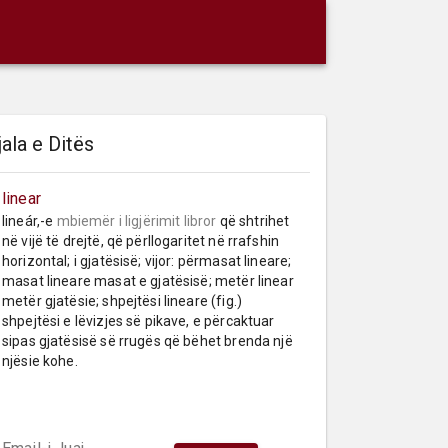
jala e Ditës
linear
lineár,-e 
mbiemër
i ligjërimit libror
 që shtrihet 
në vijë të drejtë, që përllogaritet në rrafshin 
horizontal; i gjatësisë; vijor: përmasat lineare; 
masat lineare masat e gjatësisë; metër linear 
metër gjatësie; shpejtësi lineare (fig.) 
shpejtësi e lëvizjes së pikave, e përcaktuar 
sipas gjatësisë së rrugës që bëhet brenda një 
njësie kohe.