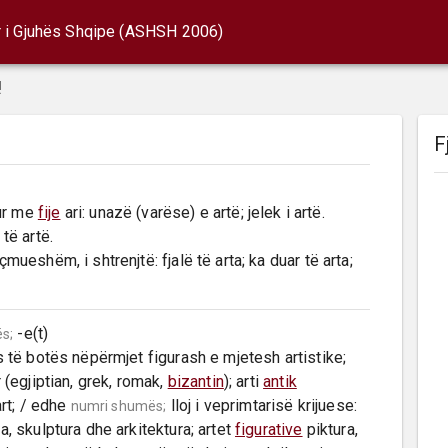
r i Gjuhës Shqipe (ASHSH 2006)
!
F
ur me 
fije
 ari: unazë (varëse) e artë; jelek i artë.

i çmueshëm, i shtrenjtë: fjalë të arta; ka duar të arta; 
 -e(t)

s;
s të botës nëpërmjet figurash e mjetesh artistike; 
 (egjiptian, grek, romak, 
bizantin
); arti 
antik
art; / edhe 
 lloj i veprimtarisë krijuese: 
numri shumës;
a, skulptura dhe arkitektura; artet 
figurative
 piktura, 