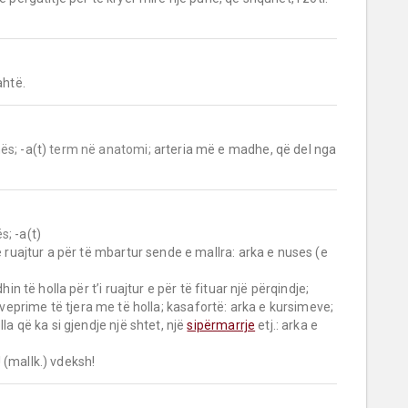
ahtë.
ës;
 -a(t) 
term në anatomi;
 arteria më e madhe, që del nga 
s;
 -a(t)

 ruajtur a për të mbartur sende e mallra: arka e nuses (e 
hin të holla për t’i ruajtur e për të fituar një përqindje; 
prime të tjera me të holla; kasafortë: arka e kursimeve; 
lla që ka si gjendje një shtet, një 
sipërmarrje
 etj.: arka e 
! (mallk.) vdeksh!