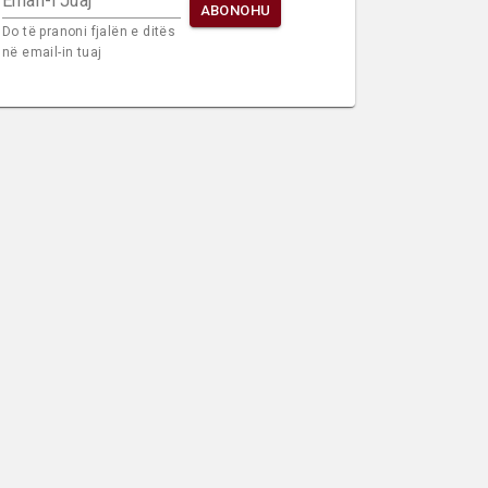
Email-i Juaj
ABONOHU
Do të pranoni fjalën e ditës
në email-in tuaj