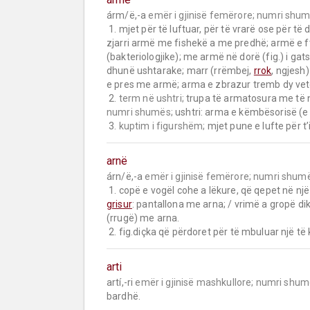
árm/ë,-a 
emër i gjinisë femërore;
numri shum
 1. mjet për të luftuar, për të vrarë ose për të dëmtuar njerëz a kafshë: armë të rënda (të lehta); armë 
zjarri armë me fishekë a me predhë; armë e f
(bakteriologjike); me armë në dorë (fig.) i ga
dhunë ushtarake; marr (rrëmbej, 
rrok
, ngjesh)
e pres me armë; arma e zbrazur tremb dy vetë (
 2. 
term në ushtri;
numri shumës;
 ushtri: arma e këmbësorisë (e ar
 3. 
kuptim i figurshëm;
 mjet pune e lufte për t’i
arnë
árn/ë,-a 
emër i gjinisë femërore;
numri shumë
 1. copë e vogël cohe a lëkure, që qepet në një
grisur
: pantallona me arna; / vrimë a gropë d
(rrugë) me arna.

 2. fig.diçka që përdoret për të mbuluar një të 
arti
artí,-ri 
emër i gjinisë mashkullore;
numri shum
bardhë.