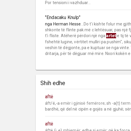
Por tensioni i vazhduar...
"Endacaku Knulp"
nga
Herman Hesse
...Do t'i kishte folur me gj
shkonte të flinte pak më c lehtësuar, pas një 
artet
t'i fliste. Atëherë përdori një nga
e tij të
fshehtë lugine, vërtitet mulliri pa pushim", sik
veshin të dëgjonte, pa e kuptuar se nga vinte. 
dritarja, për të dëgjuar më mire. Nxori kokën 
Shih edhe
aftë
áft/ë,-a 
emër i gjinisë femërore;
 sh -a(t) 
term
bardhë, që del në cipën e gojës a në gjuhë; së
aftë
áftë (i, e) 
mbiemër;
 edhe si 
emër;
 që ka forca 