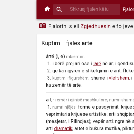
Fjalo
Fjalorthi sjell
Zgjedhuesin
e foljeve
Kuptimi i fjalës
artë
ártë (i, e) 
mbiemër;
 1. i bërë prej ari ose i 
larë
 në ar; i qëndis
 2. që ka ngjyrën e shkëlqimin e arit: flokë të artë.

 3. 
 shumë i 
vlefshëm
, 
kuptim i figurshëm;
ka zemër të artë.
art,-i 
emër i gjinisë mashkullore;
numri shumë
 1. 
 formë e pasqyrimit  krijue
numri njëjës;
veprimtaria krijuese artistike: arti shqiptar
(mesjetar, i Rilindjes); vepër arti; ngre në 
arti 
dramatik
; artet e bukura muzika, piktur