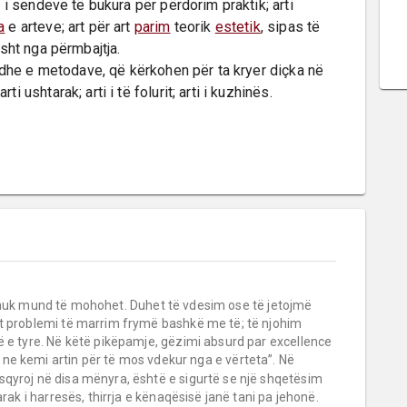
i i sendeve të bukura për përdorim praktik; arti 
a
 e arteve; art për art 
parim
 teorik 
estetik
, sipas të 
sht nga përmbajtja.

 dhe e metodave, që kërkohen për ta kryer diçka në 
 ushtarak; arti i të folurit; arti i kuzhinës.
a nuk mund të mohohet. Duhet të vdesim ose të jetojmë
et problemi të marrim frymë bashkë me të; të njohim
ë e tyre. Në këtë pikëpamje, gëzimi absurd par excellence
a, ne kemi artin për të mos vdekur nga e vërteta”. Në
sqyroj në disa mënyra, është e sigurtë se një shqetësim
arak i harresës, thirrja e kënaqësisë janë tani pa jehonë.