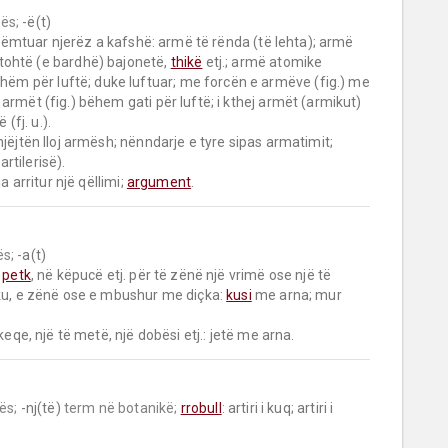
ës;
 -ë(t)

tohtë (e bardhë) bajonetë, 
thikë
 etj.; armë atomike 
tshëm për luftë; duke luftuar; me forcën e armëve (fig.) me 
 armët (fig.) bëhem gati për luftë; i kthej armët (armikut) 
fj. u.).

 trupa të armatosura me të njëjtën lloj armësh; nënndarje e tyre sipas armatimit; 
tilerisë).

a arritur një qëllimi; 
argument
.
s;
 -a(t)

 
petk
, në këpucë etj. për të zënë një vrimë ose një të 
iku, e zënë ose e mbushur me diçka: 
kusi
 me arna; mur 
keqe, një të metë, një dobësi etj.: jetë me arna.
ës;
 -nj(të) 
term në botanikë;
rrobull
: artiri i kuq; artiri i 