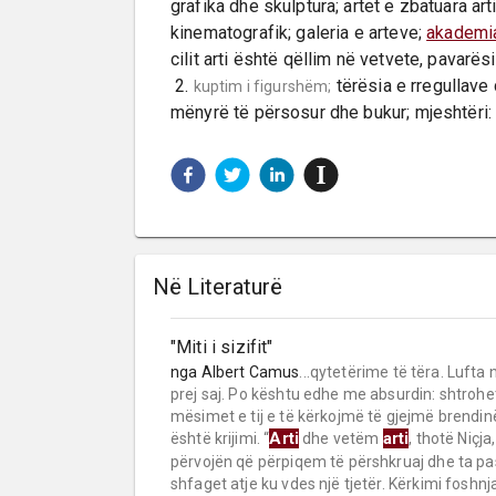
grafika dhe skulptura; artet e zbatuara art
kinematografik; galeria e arteve; 
akademi
cilit arti është qëllim në vetvete, pavarësi
 2. 
 tërësia e rregullave
kuptim i figurshëm;
mënyrë të përsosur dhe bukur; mjeshtëri: arti
Në Literaturë
"Miti i sizifit"
nga
Albert Camus
...qytetërime të tëra. Luft
prej saj. Po kështu edhe me absurdin: shtroh
mësimet e tij e të kërkojmë të gjejmë brendin
Arti
arti
është krijimi. “
dhe vetëm
, thotë Niçj
përvojën që përpiqem të përshkruaj dhe ta pa
shfaget atje ku vdes një tjetër. Kërkimi foshnj