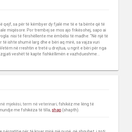
ithë qejf, sa për të këmbyer dy fjalë me të e ta bënte që të
fjale miqësore. Por trembej se mos ajo frikësohej, sapo ai
 vogla: nisi të fërshëllente me ëmbëlsi të madhe: "Në një të
ur të ishte shumë larg dhe e bëri aq mirë, sa vajza vuri
Vetëm në rreshtin e tretë u drejtua, u ngrit e bëri për nga
e zgjati veshët të kapte fishkëllimën e vazhdueshme...
 në mjekësi;
term në veterinari;
 fshikëz me lëng të 
mundje me fshikëza të tilla, 
shap
 (shapth).
e përgatitje për të kryer mirë një punë, që shquhet, i zoti: 