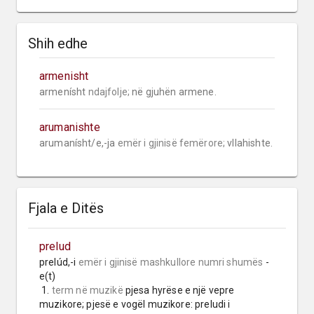
Shih edhe
armenisht
armenísht 
ndajfolje;
 në gjuhën armene.
arumanishte
arumanísht/e,-ja 
emër i gjinisë femërore;
 vllahishte.
Fjala e Ditës
prelud
prelúd,-i 
emër i gjinisë mashkullore
numri shumës
 -
e(t)

 1. 
term në muzikë
 pjesa hyrëse e një vepre 
muzikore; pjesë e vogël muzikore: preludi i 