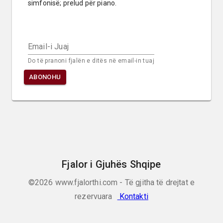
simfonisë; prelud për piano.
Email-i Juaj
Do të pranoni fjalën e ditës në email-in tuaj
ABONOHU
Fjalor i Gjuhës Shqipe
©2026
www.fjalorthi.com - Të gjitha të drejtat e
rezervuara
Kontakti