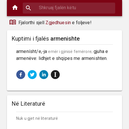
Fjalorthi sjell
Zgjedhuesin
e foljeve!
Kuptimi i fjalës
armenishte
armenísht/e,-ja 
 gjuha e 
emër i gjinisë femërore;
armenëve: lidhjet e shqipes me armenishten.
Në Literaturë
Nuk u gjet në literaturë