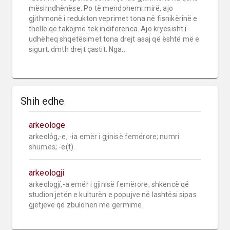
mësimdhënëse. Po të mendohemi mirë, ajo
gjithmonë i redukton veprimet tona në fisnikërinë e
thellë që takojmë tek indiferenca. Ajo kryesisht i
udhëheq shqetësimet tona drejt asaj që është më e
sigurt. dmth drejt çastit. Nga...
Shih edhe
arkeologe
arkeológ,-e, -ia 
emër i gjinisë femërore;
numri 
shumës;
 -e(t).
arkeologji
arkeologjí,-a 
emër i gjinisë femërore;
 shkencë që 
studion jetën e kulturën e popujve në lashtësi sipas 
gjetjeve që zbulohen me gërmime.