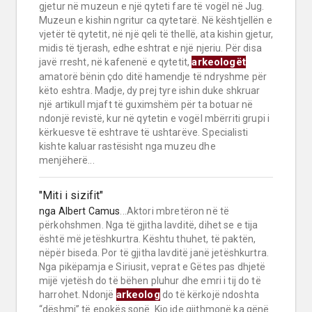
gjetur në muzeun e një qyteti fare të vogël në Jug.
Muzeun e kishin ngritur ca qytetarë. Në kështjellën e
vjetër të qytetit, në një qeli të thellë, ata kishin gjetur,
midis të tjerash, edhe eshtrat e një njeriu. Për disa
arkeologët
javë rresht, në kafenenë e qytetit,
amatorë bënin çdo ditë hamendje të ndryshme për
këto eshtra. Madje, dy prej tyre ishin duke shkruar
një artikull mjaft të guximshëm për ta botuar në
ndonjë revistë, kur në qytetin e vogël mbërriti grupi i
kërkuesve të eshtrave të ushtarëve. Specialisti
kishte kaluar rastësisht nga muzeu dhe
menjëherë...
"Miti i sizifit"
nga
Albert Camus
...Aktori mbretëron në të
përkohshmen. Nga të gjitha lavditë, dihet se e tija
është më jetëshkurtra. Kështu thuhet, të paktën,
nëpër biseda. Por të gjitha lavditë janë jetëshkurtra.
Nga pikëpamja e Siriusit, veprat e Gëtes pas dhjetë
mijë vjetësh do të bëhen pluhur dhe emri i tij do të
arkeolog
harrohet. Ndonjë
do të kërkojë ndoshta
“dëshmi” të epokës sonë. Kjo ide gjithmonë ka qënë