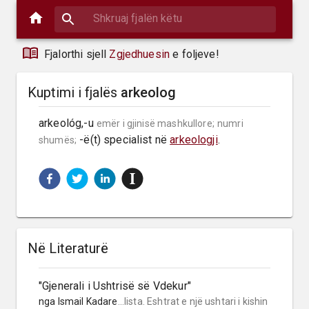
Fjalorthi sjell
Zgjedhuesin
e foljeve!
Kuptimi i fjalës
arkeolog
arkeológ,-u 
emër i gjinisë mashkullore;
numri 
 -ë(t) specialist në 
arkeologji
.
shumës;
Në Literaturë
"Gjenerali i Ushtrisë së Vdekur"
nga
Ismail Kadare
...lista. Eshtrat e një ushtari i kishin