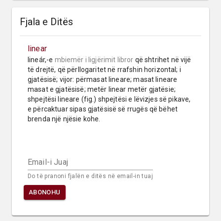
Fjala e Ditës
linear
lineár,-e 
mbiemër
i ligjërimit libror
 që shtrihet në vijë 
të drejtë, që përllogaritet në rrafshin horizontal; i 
gjatësisë; vijor: përmasat lineare; masat lineare 
masat e gjatësisë; metër linear metër gjatësie; 
shpejtësi lineare (fig.) shpejtësi e lëvizjes së pikave, 
e përcaktuar sipas gjatësisë së rrugës që bëhet 
brenda një njësie kohe.
Email-i Juaj
Do të pranoni fjalën e ditës në email-in tuaj
ABONOHU