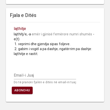
Fjala e Ditës
lajthitje
lajthítj/e,-a 
emër i gjinisë femërore
numri shumës
 -
e(t)

 1. veprimi dhe gjendja sipas foljeve.

 2. gabim i vogël a pa dashje; ngatërrim pa dashje: 
lajthitje e rastit.
Email-i Juaj
Do të pranoni fjalën e ditës në email-in tuaj
ABONOHU