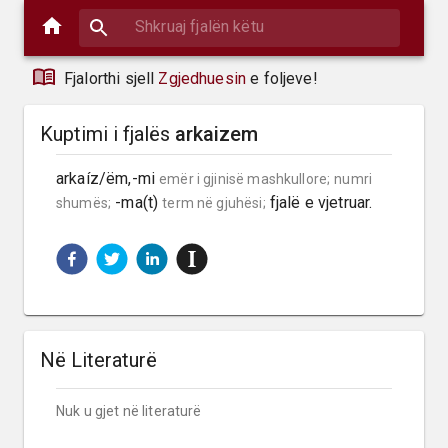
Fjalorthi sjell
Zgjedhuesin
e foljeve!
Kuptimi i fjalës
arkaizem
arkaíz/ëm,-mi 
emër i gjinisë mashkullore;
numri 
 -ma(t) 
 fjalë e vjetruar.
shumës;
term në gjuhësi;
Në Literaturë
Nuk u gjet në literaturë