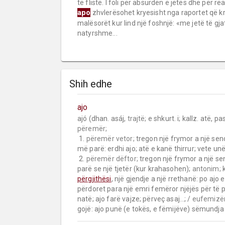
të fliste. I foli për absurden e jetës dhe për re
apo
zhvlerësohet kryesisht nga raportet që k
malësorët kur lind një foshnjë: «me jetë të gja
natyrshme...
Shih edhe
ajo
ajó (dhan. asáj, 
trajtë;
 e shkurt. i; kallz. atë, pas
përemër;
 1. 
përemër vetor;
 tregon një frymor a një sen
më parë: erdhi ajo; atë e kanë thirrur; vete unë 
 2. 
përemër dëftor;
 tregon një frymor a një se
parë se një tjetër (kur krahasohen); 
antonim;
përgjithësi
, një gjendje a një rrethanë: po ajo e
përdoret para një emri femëror njëjës për të pë
natë; ajo farë vajze; përveç asaj…; / 
eufemizë
gojë: ajo punë (e tokës, e fëmijëve) sëmundja 