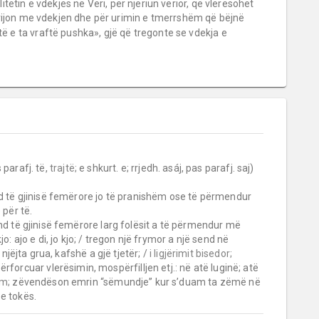
alitetin e vdekjes në Veri, për njeriun verior, që vlerësohet
rijon me vdekjen dhe për urimin e tmerrshëm që bëjnë
të e ta vraftë pushka», gjë që tregonte se vdekja e
 parafj. të, 
trajtë;
 e shkurt. e; rrjedh. asáj, pas parafj. saj) 
d të gjinisë femërore jo të pranishëm ose të përmendur 
për të.

nd të gjinisë femërore larg folësit a të përmendur më 
 kjo: ajo e di, jo kjo; / tregon një frymor a një send në 
 njëjta grua, kafshë a gjë tjetër; / 
i ligjërimit bisedor;
rforcuar vlerësimin, mospërfilljen etj.: në atë luginë; atë 
m;
 zëvendëson emrin “sëmundje” kur s’duam ta zëmë në 
e tokës.