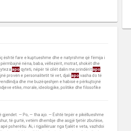
siç është fare e kuptueshme dhe e natyrshme që fëmija i
 përmbajnë nëna, baba, vëllezërit, motrat, shokët dhe
apo
apo
 qyteza
qyteti, nëpër të cilët dalin me prindërit
apo
ë provën e personalitetit të vet, djali
vasha do të
endlindja dhe me buzëqeshjen e habisë e përkujtojnë
djeve etike, morale, ideologjike, politike dhe filosofike
të gjendet. — Po, — tha ajo. — Është tepër e pikëllueshme
eshur, të gurtë, vetëm dhembje dhe asgjë tjetër zbutëse,
ë psherëtiu. Ai, i rigjallëruar nga fjalët e veta, vazhdoi