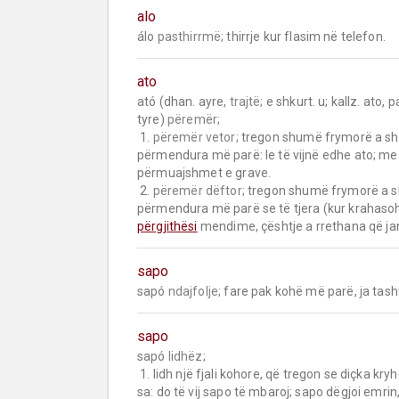
alo
álo 
pasthirrmë;
 thirrje kur flasim në telefon.
ato
ató (dhan. ayre, 
trajtë;
 e shkurt. u; kallz. ato, p
tyre) 
përemër;
 1. 
përemër vetor;
 tregon shumë frymorë a shu
përmendura më parë: le të vijnë edhe ato; me t
përmuajshmet e grave.

 2. 
përemër dëftor;
 tregon shumë frymorë a sh
përmendura më parë se të tjera (kur krahasoh
përgjithësi
 mendime, çështje a rrethana që jan
sapo
sapó 
ndajfolje;
 fare pak kohë më parë, ja tash
sapo
sapó 
lidhëz;
 1. lidh një fjali kohore, që tregon se diçka kryh
sa: do të vij sapo të mbaroj; sapo dëgjoi emrin, 