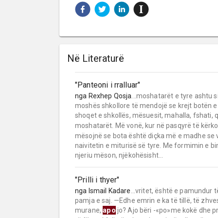
Në Literaturë
"Panteoni i rralluar"
nga
Rexhep Qosja
...moshatarët e tyre ashtu 
moshës shkollore të mendojë se krejt botën e
shoqet e shkollës, mësuesit, mahalla, fshati,
moshatarët. Më vonë, kur në pasqyrë të kërkojn
mësojnë se bota është diçka më e madhe se v
naivitetin e miturisë së tyre. Me formimin e bin
njeriu mëson, njëkohësisht...
"Prilli i thyer"
nga
Ismail Kadare
...vritet, është e pamundur 
pamja e saj. —Edhe emrin e ka të tillë, të zhv
apo
murane,
jo? Ajo bëri -«po»me kokë dhe prap