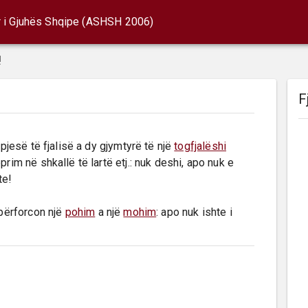
r i Gjuhës Shqipe (ASHSH 2006)
!
F
y pjesë të fjalisë a dy gjymtyrë të një 
togfjalëshi
eprim në shkallë të lartë etj.: nuk deshi, apo nuk e 
e!

përforcon një 
pohim
 a një 
mohim
: apo nuk ishte i 