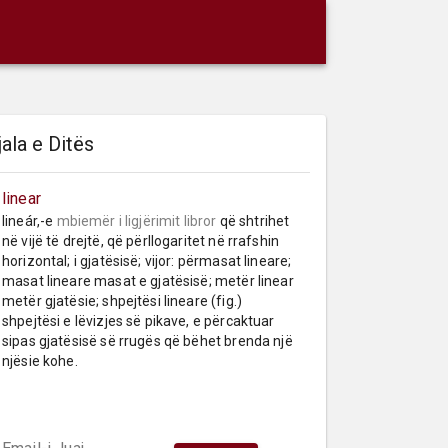
jala e Ditës
linear
lineár,-e 
mbiemër
i ligjërimit libror
 që shtrihet 
në vijë të drejtë, që përllogaritet në rrafshin 
horizontal; i gjatësisë; vijor: përmasat lineare; 
masat lineare masat e gjatësisë; metër linear 
metër gjatësie; shpejtësi lineare (fig.) 
shpejtësi e lëvizjes së pikave, e përcaktuar 
sipas gjatësisë së rrugës që bëhet brenda një 
njësie kohe.