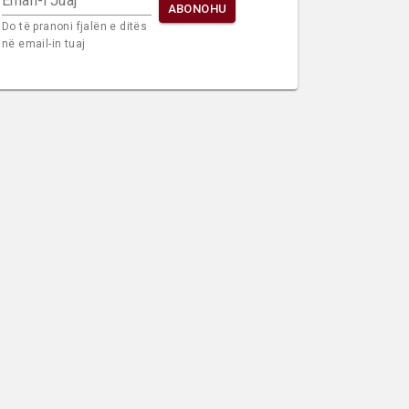
Email-i Juaj
ABONOHU
Do të pranoni fjalën e ditës
në email-in tuaj