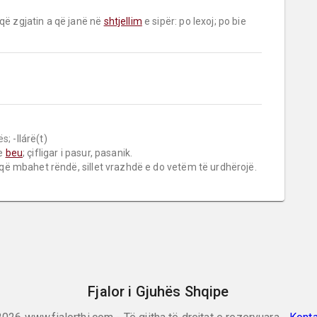
që zgjatin a që janë në 
shtjellim
 e sipër: po lexoj; po bie 
ës;
 -llárë(t)

e 
beu
; çifligar i pasur, pasanik.

 që mbahet rëndë, sillet vrazhdë e do vetëm të urdhërojë.
Fjalor i Gjuhës Shqipe