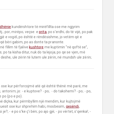
dhënie
 kundërshtore të mirëfillta ose me ngjyrim 
tj.; por; mirëpo; veçse: e 
prita
, po s’erdhi; do të vijë, po pak 
 gjë e vogël, po është e rëndësishme; jo vetëm që e 
 që bëri gabim, po as donte ta pranonte.

ë fillim të fjalive 
kushtore
 me kuptimin “në qoftë se”, 
; po ta kisha ditur, nuk do ta lejoja; po qe se vjen, më 
po deshe, ule zërin të lutem ule zërin, në mundsh ule zërin; 
; 
antonim;
 jo: - e kuptove? - po;  - do takohemi? - po; - po, 
e po (po e po).

më diçka, kur përmbyllim një mendim, kur kujtojmë 
juesit ose kur shprehim habi, mosbesim, 
qesëndi
, 
 si je?; - e po s’ke ç’i bën; po ajo gjë; - po vërtet, s’qenka!; - 