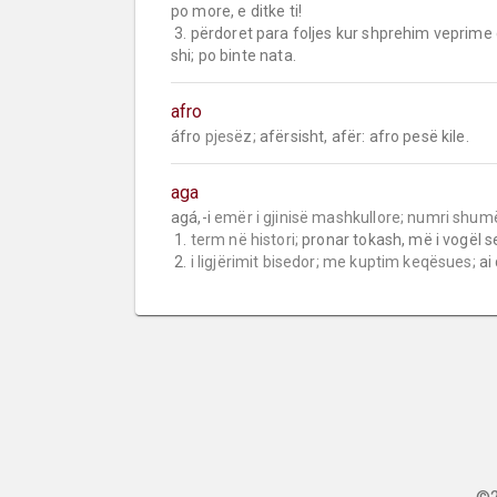
po more, e ditke ti!

 3. përdoret para foljes kur shprehim veprime 
shi; po binte nata.
afro
áfro 
pjesëz;
 afërsisht, afër: afro pesë kile.
aga
agá,-i 
emër i gjinisë mashkullore;
numri shum
 1. 
term në histori;
 pronar tokash, më i vogël s
 2. 
i ligjërimit bisedor;
me kuptim keqësues;
 ai