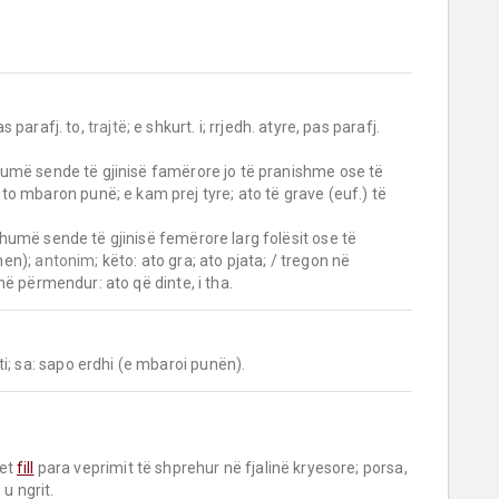
as parafj. to, 
trajtë;
 e shkurt. i; rrjedh. atyre, pas parafj. 
më sende të gjinisë famërore jo të pranishme ose të 
o mbaron punë; e kam prej tyre; ato të grave (euf.) të 
umë sende të gjinisë femërore larg folësit ose të 
en); 
antonim;
 këto: ato gra; ato pjata; / tregon në 
ë përmendur: ato që dinte, i tha.
ti; sa: sapo erdhi (e mbaroi punën).
et 
fill
 para veprimit të shprehur në fjalinë kryesore; porsa, 
u ngrit.
