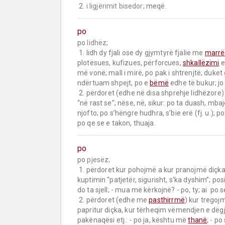
 2. 
i ligjërimit bisedor;
 meqë.
po
po 
lidhëz;
 1. lidh dy fjali ose dy gjymtyrë fjalie me 
marrë
plotësues, kufizues, përforcues, 
shkallëzimi
 e
më vonë; mall i mirë, po pak i shtrenjtë; duket
ndërtuam shpejt, po e 
bëmë
 edhe të bukur; jo
 2. përdoret (edhe në disa shprehje lidhëzore) n
“në rast se”; nëse, në, sikur: po ta duash, mbaje
njofto; po s’hëngre hudhra, s’bie erë (fj. u.); 
po qe se e takon, thuaja.
po
po 
pjesëz;
 1. përdoret kur pohojmë a kur pranojmë diçka ose kur përforcojmë atë që është thënë më parë, me 
kuptimin “patjetër, sigurisht, s’ka dyshim”; posi
do ta sjell; - mua më kërkojnë? - po, ty; ai  po s
 2. përdoret (edhe me 
pasthirrmë
) kur tregoj
papritur diçka, kur tërheqim vëmendjen e dëg
pakënaqësi etj.: - po ja, kështu më 
thanë
; - po