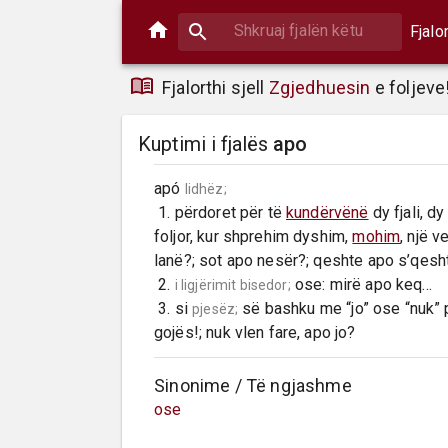
Fjalo
Fjalorthi sjell
Zgjedhuesin
e foljeve
Kuptimi i fjalës
apo
apó 
lidhëz;
 1. përdoret për të 
kundërvënë
 dy fjali, d
foljor, kur shprehim dyshim, 
mohim
, një v
lanë?; sot apo nesër?; qeshte apo s’qesht
 2. 
 ose: mirë apo keq…

i ligjërimit bisedor;
 3. si 
 së bashku me “jo” ose “nuk” 
pjesëz;
gojës!; nuk vlen fare, apo jo?
Sinonime / Të ngjashme
ose