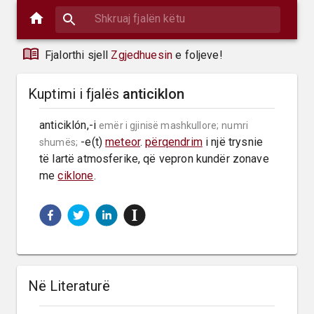
Fjalorthi sjell
Zgjedhuesin
e foljeve!
Kuptimi i fjalës
anticiklon
anticiklón,-i 
emër i gjinisë mashkullore;
numri 
 -e(t) 
meteor
. 
përqendrim
 i një trysnie 
shumës;
të lartë atmosferike, që vepron kundër zonave 
me 
ciklone
.
Në Literaturë