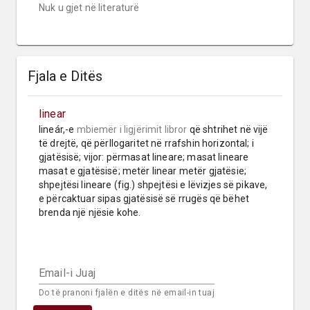
Nuk u gjet në literaturë
Fjala e Ditës
linear
lineár,-e 
mbiemër
i ligjërimit libror
 që shtrihet në vijë 
të drejtë, që përllogaritet në rrafshin horizontal; i 
gjatësisë; vijor: përmasat lineare; masat lineare 
masat e gjatësisë; metër linear metër gjatësie; 
shpejtësi lineare (fig.) shpejtësi e lëvizjes së pikave, 
e përcaktuar sipas gjatësisë së rrugës që bëhet 
brenda një njësie kohe.
Email-i Juaj
Do të pranoni fjalën e ditës në email-in tuaj