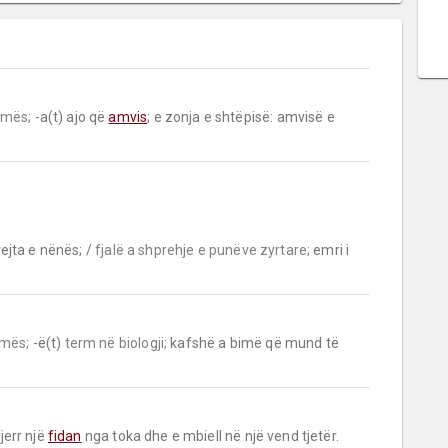
umës;
 -a(t) ajo që 
amvis
; e zonja e shtëpisë: amvisë e 
rejta e nënës; / 
fjalë a shprehje e punëve zyrtare;
 emri i 
umës;
 -ë(t) 
term në biologji;
 kafshë a bimë që mund të 
jerr një 
fidan
 nga toka dhe e mbiell në një vend tjetër.