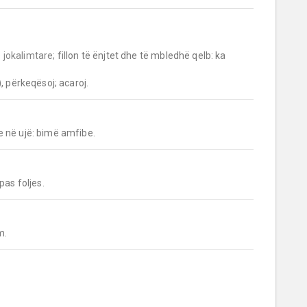
e jokalimtare;
 fillon të ënjtet dhe të mbledhë qelb: ka 
, përkeqësoj; acaroj.
e në ujë: bimë amfibe.
pas foljes.
m.