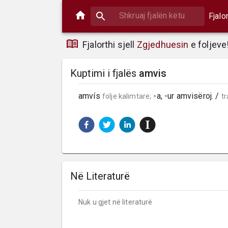
Fjalo
Fjalorthi sjell
Zgjedhuesin
e foljeve
Kuptimi i fjalës
amvis
amvís 
 -a, -ur amvisëroj. / 
folje kalimtare;
tr
Në Literaturë
Nuk u gjet në literaturë