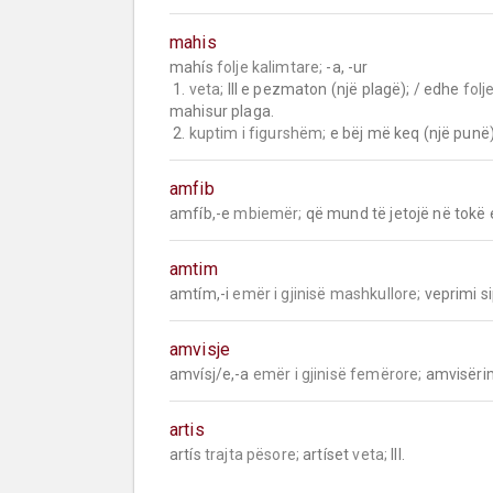
mahis
mahís 
folje kalimtare;
 -a, -ur

 1. 
veta;
 III e pezmaton (një plagë); / edhe 
folj
mahisur plaga.

 2. 
kuptim i figurshëm;
 e bëj më keq (një punë)
amfib
amfíb,-e 
mbiemër;
 që mund të jetojë në tokë 
amtim
amtím,-i 
emër i gjinisë mashkullore;
 veprimi si
amvisje
amvísj/e,-a 
emër i gjinisë femërore;
 amvisëri
artis
artís 
trajta pësore;
 artíset 
veta;
 III.