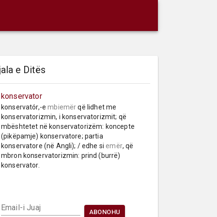
jala e Ditës
konservator
konservatór,-e 
mbiemër
 që lidhet me 
konservatorizmin, i konservatorizmit; që 
mbështetet në konservatorizëm: koncepte 
(pikëpamje) konservatore; partia 
konservatore (në Angli); / edhe si 
emër
, që 
mbron konservatorizmin: prind (burrë) 
konservator.
Email-i Juaj
ABONOHU