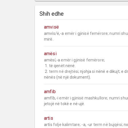
Shih edhe
amvisë
amvís/ë,-a 
emër i gjinisë femërore;
numri sh
mirë.
amësi
amësí,-a 
emër i gjinisë femërore;
 1. të qenët nënë.

 2. 
term në drejtësi;
 njohja si nënë e dikujt; e d
nënës (në një dokument).
amfib
amfíb,-i 
emër i gjinisë mashkullore;
numri sh
jetojë në tokë e në ujë.
artis
artís 
folje kalimtare;
 -a, -ur 
term në bujqësi;
 nx