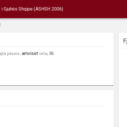
r i Gjuhës Shqipe (ASHSH 2006)
!
F
 amvíset 
 III.
ajta pësore;
veta;