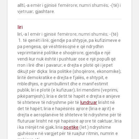
alltí,-a 
emër i gjinisë femërore;
numri shumës;
 -(të) 
i 
vjetruar;
 gjashtare.
liri
lirí,-a I 
emër i gjinisë femërore;
numri shumës;
 -(të)

 1. të qenët i lirë; gjendje pa shtypje, pa kufizimeve e 
pa pengesa, që vështirësojnë e që ndrydhin 
veprimtarinë politike e shoqërore; gjendja e një 
vendi kur nuk është i pushtuar ose e një populli që 
rron i lirë dhe i pavarur; e drejta e plotë që i jepet 
dikujt për diçka: liria politike (shoqërore, ekonomike); 
liritë demokratike e drejta e fjalës, e shtypit, e 
mbledhjes, e grumbullimit dhe e manifestimit 
publik; liri e plotë (e kufizuar); liri mendimi (veprimi, 
pikëpamjesh); liria e detit të hapët e drejta e anijeve 
të shteteve të ndryshme për të 
lundruar
 lirisht në 
det të hapët; liria e hapësirës ajrore (liria e ajrit) e 
drejta e aeroplanëve të shteteve të ndryshme për të 
fluturuar lirisht në një hapësirë ajrore të caktuar; liria 
i ka rrënjët në gjak; liria 
poetike
 (let.) ndryshime 
gjuhësore në vargjet për të ruajtur ritmin, numrin e 