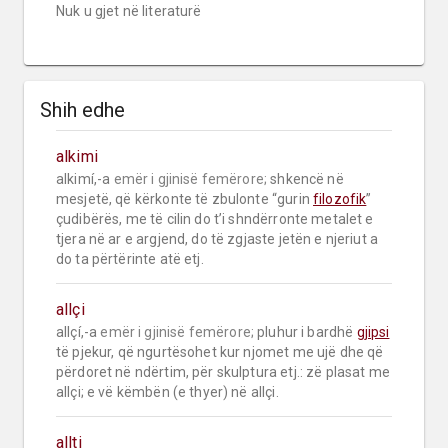
Nuk u gjet në literaturë
Shih edhe
alkimi
alkimí,-a 
emër i gjinisë femërore;
 shkencë në 
mesjetë, që kërkonte të zbulonte “gurin 
filozofik
” 
çudibërës, me të cilin do t’i shndërronte metalet e 
tjera në ar e argjend, do të zgjaste jetën e njeriut a 
do ta përtërinte atë etj.
allçi
allçí,-a 
emër i gjinisë femërore;
 pluhur i bardhë 
gjipsi
të pjekur, që ngurtësohet kur njomet me ujë dhe që 
përdoret në ndërtim, për skulptura etj.: zë plasat me 
allçi; e vë këmbën (e thyer) në allçi.
allti