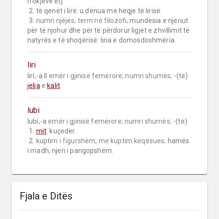
rrokjeve etj.

 2. të qenët i lirë: u dënua me heqje të lirisë.

 3. 
numri njëjës;
term në filozofi;
 mundësia e njeriut 
për të njohur dhe për të përdorur ligjet e zhvillimit të 
natyrës e të shoqërisë: liria e domosdoshmëria.
liri
lirí,-a II 
emër i gjinisë femërore;
numri shumës;
 -(të) 
jelja
 e 
kalit
.
lubi
lubí,-a 
emër i gjinisë femërore;
numri shumës;
 -(të)

 1. 
mit
. kuçedër.

 2. 
kuptim i figurshëm;
me kuptim keqësues;
 hamës 
i madh, njeri i pangopshëm.
Fjala e Ditës