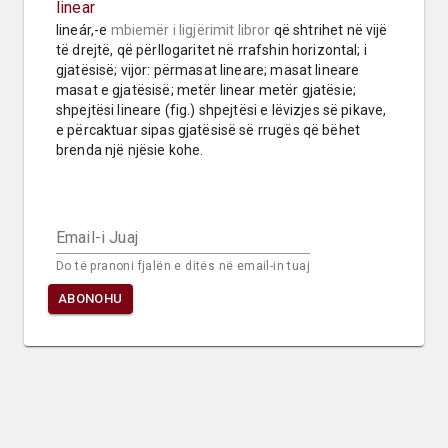
linear
lineár,-e 
mbiemër
i ligjërimit libror
 që shtrihet në vijë 
të drejtë, që përllogaritet në rrafshin horizontal; i 
gjatësisë; vijor: përmasat lineare; masat lineare 
masat e gjatësisë; metër linear metër gjatësie; 
shpejtësi lineare (fig.) shpejtësi e lëvizjes së pikave, 
e përcaktuar sipas gjatësisë së rrugës që bëhet 
brenda një njësie kohe.
Email-i Juaj
Do të pranoni fjalën e ditës në email-in tuaj
ABONOHU