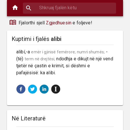
Fjalorthi sjell
Zgjedhuesin
e foljeve!
Kuptimi i fjalës
alibi
alibí,-a 
 -
emër i gjinisë femërore;
numri shumës;
(të) 
 ndodhja e dikujt në një vend 
term në drejtësi;
tjetër në çastin e krimit, si dëshmi e 
pafajësisë: ka alibi.
Në Literaturë