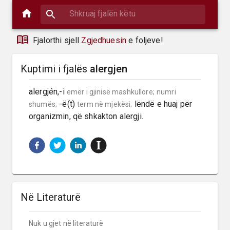
Fjalorthi sjell
Zgjedhuesin
e foljeve!
Kuptimi i fjalës
alergjen
alergjén,-i 
emër i gjinisë mashkullore;
numri 
 -ë(t) 
 lëndë e huaj për 
shumës;
term në mjekësi;
organizmin, që shkakton alergji.
Në Literaturë
Nuk u gjet në literaturë