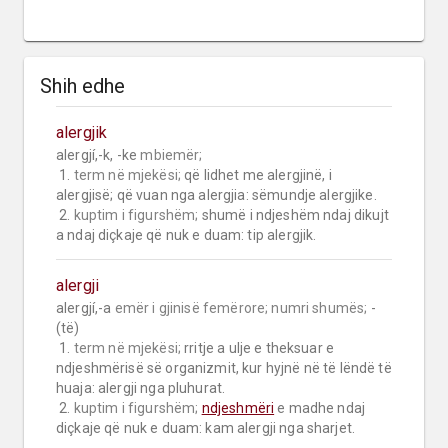
Shih edhe
alergjik
alergjí,-k, -ke 
mbiemër;
 1. 
term në mjekësi;
 që lidhet me alergjinë, i 
alergjisë; që vuan nga alergjia: sëmundje alergjike.

 2. 
kuptim i figurshëm;
 shumë i ndjeshëm ndaj dikujt 
a ndaj diçkaje që nuk e duam: tip alergjik.
alergji
alergjí,-a 
emër i gjinisë femërore;
numri shumës;
 -
(të)

 1. 
term në mjekësi;
 rritje a ulje e theksuar e 
ndjeshmërisë së organizmit, kur hyjnë në të lëndë të 
huaja: alergji nga pluhurat.

 2. 
kuptim i figurshëm;
ndjeshmëri
 e madhe ndaj 
diçkaje që nuk e duam: kam alergji nga sharjet.