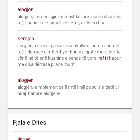
alogjen
alogjén,-i 
emër i gjinisë mashkullore;
numri shumës;
-ë(t) banor i një popullsie tjetër; ardhës i huaj.
sergjen
sergjén,-i 
emër i gjinisë mashkullore;
numri shumës;
-ë(t) dërrasë e mbërthyer brinjazi gjatë murit për të 
vënë në të enë kuzhine e sende të tjera; 
raft
 i hapur 
me disa dërrasa pranë murit.
alogjen
alogjén,-e 
mbiemër;
 që është i një popullsie tjetër, i 
huaj: banorë alogjenë.
Fjala e Ditës
linear