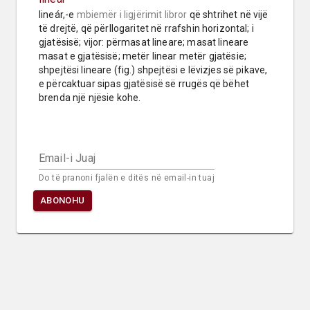
lineár,-e 
mbiemër
i ligjërimit libror
 që shtrihet në vijë 
të drejtë, që përllogaritet në rrafshin horizontal; i 
gjatësisë; vijor: përmasat lineare; masat lineare 
masat e gjatësisë; metër linear metër gjatësie; 
shpejtësi lineare (fig.) shpejtësi e lëvizjes së pikave, 
e përcaktuar sipas gjatësisë së rrugës që bëhet 
brenda një njësie kohe.
Email-i Juaj
Do të pranoni fjalën e ditës në email-in tuaj
ABONOHU