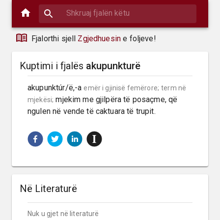
Fjalorthi sjell
Zgjedhuesin
e foljeve!
Kuptimi i fjalës
akupunkturë
akupunktúr/ë,-a 
emër i gjinisë femërore;
term në 
 mjekim me gjilpëra të posaçme, që 
mjekësi;
ngulen në vende të caktuara të trupit.
Në Literaturë
Nuk u gjet në literaturë