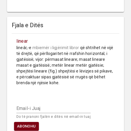
Fjala e Ditës
linear
lineár,-e 
mbiemër
i ligjërimit libror
 që shtrihet në vijë 
të drejtë, që përllogaritet në rrafshin horizontal; i 
gjatësisë; vijor: përmasat lineare; masat lineare 
masat e gjatësisë; metër linear metër gjatësie; 
shpejtësi lineare (fig.) shpejtësi e lëvizjes së pikave, 
e përcaktuar sipas gjatësisë së rrugës që bëhet 
brenda një njësie kohe.
Email-i Juaj
Do të pranoni fjalën e ditës në email-in tuaj
ABONOHU