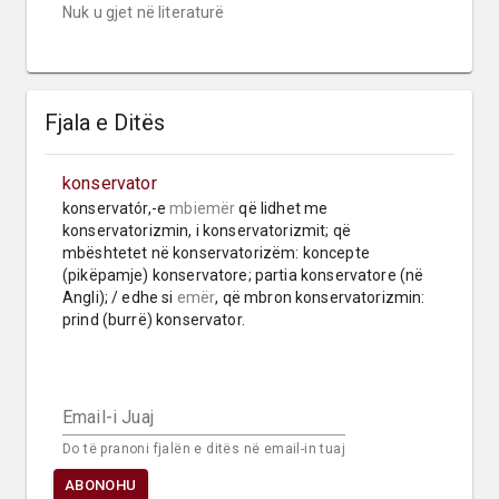
Nuk u gjet në literaturë
Fjala e Ditës
konservator
konservatór,-e 
mbiemër
 që lidhet me 
konservatorizmin, i konservatorizmit; që 
mbështetet në konservatorizëm: koncepte 
(pikëpamje) konservatore; partia konservatore (në 
Angli); / edhe si 
emër
, që mbron konservatorizmin: 
prind (burrë) konservator.
Email-i Juaj
Do të pranoni fjalën e ditës në email-in tuaj
ABONOHU