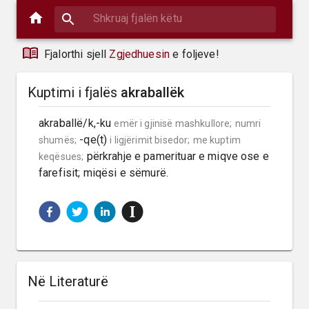
Fjalorthi sjell
Zgjedhuesin
e foljeve!
Kuptimi i fjalës
akraballëk
akraballë/k,-ku 
emër i gjinisë mashkullore;
numri 
 -qe(t) 
shumës;
i ligjërimit bisedor;
me kuptim 
 përkrahje e pamerituar e miqve ose e 
keqësues;
farefisit; miqësi e sëmurë.
Në Literaturë