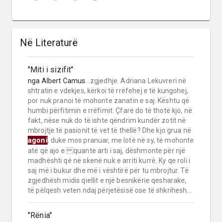
Në Literaturë
"Miti i sizifit"
nga
Albert Camus
...zgjedhje. Adriana Lekuvreri në
shtratin e vdekjes, kërkoi të rrëfehej e të kungohej,
por nuk pranoi të mohonte zanatin e saj. Kështu që
humbi përfitimin e rrëfimit. Çfarë do të thotë kjo, në
fakt, nëse nuk do të ishte qëndrim kundër zotit në
mbrojtje të pasionit të vet të thellë? Dhe kjo grua në
agoni
, duke mos pranuar, me lotë në sy, të mohonte
atë që ajo e quante arti i saj, dëshmonte për një
madhështi që në skenë nuk e arriti kurrë. Ky qe roli i
saj më i bukur dhe më i vështirë për tu mbrojtur. Të
zgjedhësh midis qiellit e një besnikërie qesharake,
të pëlqesh veten ndaj përjetësisë ose të shkrihesh...
"Rënia"