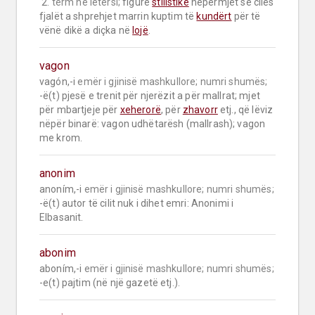
 2. 
term në letërsi;
 figurë 
stilistike
 nëpërmjet së cilës 
fjalët a shprehjet marrin kuptim të 
kundërt
 për të 
vënë dikë a diçka në 
lojë
.
vagon
vagón,-i 
emër i gjinisë mashkullore;
numri shumës;
-ë(t) pjesë e trenit për njerëzit a për mallrat; mjet 
për mbartjeje për 
xeherorë
, për 
zhavorr
 etj., që lëviz 
nëpër binarë: vagon udhëtarësh (mallrash); vagon 
me krom.
anonim
anoním,-i 
emër i gjinisë mashkullore;
numri shumës;
-ë(t) autor të cilit nuk i dihet emri: Anonimi i 
Elbasanit.
abonim
aboním,-i 
emër i gjinisë mashkullore;
numri shumës;
-e(t) pajtim (në një gazetë etj.).