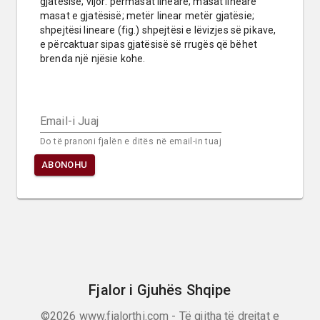
gjatësisë; vijor: përmasat lineare; masat lineare 
masat e gjatësisë; metër linear metër gjatësie; 
shpejtësi lineare (fig.) shpejtësi e lëvizjes së pikave, 
e përcaktuar sipas gjatësisë së rrugës që bëhet 
brenda një njësie kohe.
Email-i Juaj
Do të pranoni fjalën e ditës në email-in tuaj
ABONOHU
Fjalor i Gjuhës Shqipe
©2026
www.fjalorthi.com - Të gjitha të drejtat e