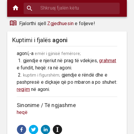
Fjalorthi sjell
Zgjedhuesin
e foljeve!
Kuptimi i fjalës
agoni
agoní,-a 
emër i gjinisë femërore;
 1. gjendje e njeriut në prag të vdekjes, 
grahmat
e fundit, heqë: ra në agoni.

 2. 
 gjendje e rëndë dhe e 
kuptim i figurshëm;
pashpresë e diçkaje që po mbaron a po shuhet: 
regjim
 në agoni.
Sinonime / Të ngjashme
heqë