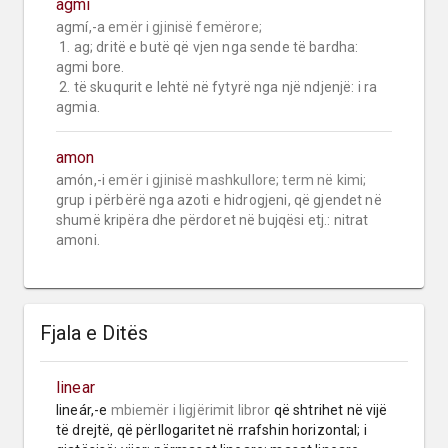
agmi
agmí,-a 
emër i gjinisë femërore;
 1. ag; dritë e butë që vjen nga sende të bardha: 
agmi bore.

 2. të skuqurit e lehtë në fytyrë nga një ndjenjë: i ra 
agmia.
amon
amón,-i 
emër i gjinisë mashkullore;
term në kimi;
grup i përbërë nga azoti e hidrogjeni, që gjendet në 
shumë kripëra dhe përdoret në bujqësi etj.: nitrat 
amoni.
Fjala e Ditës
linear
lineár,-e 
mbiemër
i ligjërimit libror
 që shtrihet në vijë 
të drejtë, që përllogaritet në rrafshin horizontal; i 