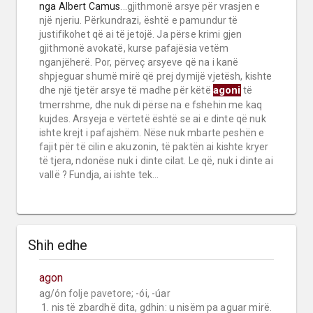
nga
Albert Camus
...gjithmonë arsye për vrasjen e
një njeriu. Përkundrazi, është e pamundur të
justifikohet që ai të jetojë. Ja përse krimi gjen
gjithmonë avokatë, kurse pafajësia vetëm
nganjëherë. Por, përveç arsyeve që na i kanë
shpjeguar shumë mirë që prej dymijë vjetësh, kishte
agoni
dhe një tjetër arsye të madhe për këtë
të
tmerrshme, dhe nuk di përse na e fshehin me kaq
kujdes. Arsyeja e vërtetë është se ai e dinte që nuk
ishte krejt i pafajshëm. Nëse nuk mbarte peshën e
fajit për të cilin e akuzonin, të paktën ai kishte kryer
të tjera, ndonëse nuk i dinte cilat. Le që, nuk i dinte ai
vallë ? Fundja, ai ishte tek...
Shih edhe
agon
ag/ón 
folje pavetore;
 -ói, -úar

 1. nis të zbardhë dita, gdhin: u nisëm pa aguar mirë.
