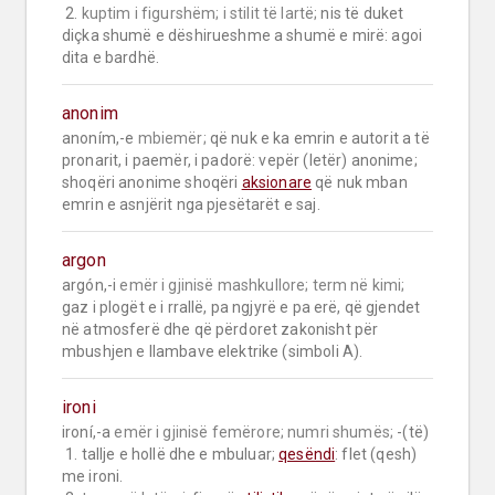
 2. 
kuptim i figurshëm;
i stilit të lartë;
 nis të duket 
diçka shumë e dëshirueshme a shumë e mirë: agoi 
dita e bardhë.
anonim
anoním,-e 
mbiemër;
 që nuk e ka emrin e autorit a të 
pronarit, i paemër, i padorë: vepër (letër) anonime; 
shoqëri anonime shoqëri 
aksionare
 që nuk mban 
emrin e asnjërit nga pjesëtarët e saj.
argon
argón,-i 
emër i gjinisë mashkullore;
term në kimi;
gaz i plogët e i rrallë, pa ngjyrë e pa erë, që gjendet 
në atmosferë dhe që përdoret zakonisht për 
mbushjen e llambave elektrike (simboli A).
ironi
ironí,-a 
emër i gjinisë femërore;
numri shumës;
 -(të)

 1. tallje e hollë dhe e mbuluar; 
qesëndi
: flet (qesh) 
me ironi.
