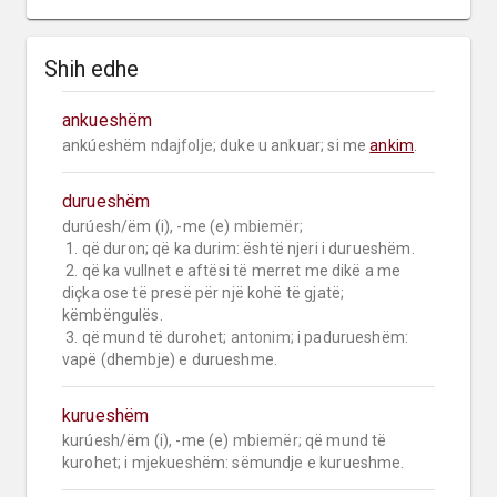
Shih edhe
ankueshëm
ankúeshëm 
ndajfolje;
 duke u ankuar; si me 
ankim
.
durueshëm
durúesh/ëm (i), -me (e) 
mbiemër;
 1. që duron; që ka durim: është njeri i durueshëm.

 2. që ka vullnet e aftësi të merret me dikë a me 
diçka ose të presë për një kohë të gjatë; 
këmbëngulës.

 3. që mund të durohet; 
antonim;
 i padurueshëm: 
vapë (dhembje) e durueshme.
kurueshëm
kurúesh/ëm (i), -me (e) 
mbiemër;
 që mund të 
kurohet; i mjekueshëm: sëmundje e kurueshme.