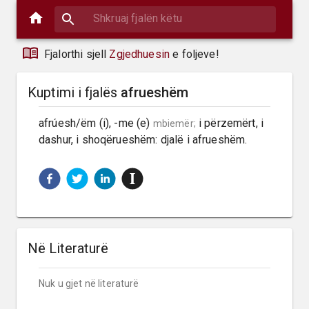
Fjalorthi sjell
Zgjedhuesin
e foljeve!
Kuptimi i fjalës
afrueshëm
afrúesh/ëm (i), -me (e) 
 i përzemërt, i 
mbiemër;
dashur, i shoqërueshëm: djalë i afrueshëm.
Në Literaturë
Nuk u gjet në literaturë