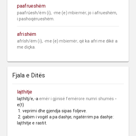
paafrueshëm
paafrúesh/ëm (i), -me (e) 
mbiemër;
 jo i afrueshëm, 
i pashoqërueshëm.
afrishëm
afrísh/ëm (i), -me (e) 
mbiemër;
 që ka afri me dikë a 
me diçka.
Fjala e Ditës
lajthitje
lajthítj/e,-a 
emër i gjinisë femërore
numri shumës
 -
e(t)

 1. veprimi dhe gjendja sipas foljeve.

 2. gabim i vogël a pa dashje; ngatërrim pa dashje: 
lajthitje e rastit.