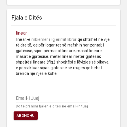
Fjala e Ditës
linear
lineár,-e 
mbiemër
i ligjërimit libror
 që shtrihet në vijë 
të drejtë, që përllogaritet në rrafshin horizontal; i 
gjatësisë; vijor: përmasat lineare; masat lineare 
masat e gjatësisë; metër linear metër gjatësie; 
shpejtësi lineare (fig.) shpejtësi e lëvizjes së pikave, 
e përcaktuar sipas gjatësisë së rrugës që bëhet 
brenda një njësie kohe.
Email-i Juaj
Do të pranoni fjalën e ditës në email-in tuaj
ABONOHU