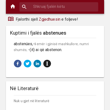
Fjalorthi sjell
Zgjedhuesin
e foljeve!
Kuptimi i fjalës
abstenues
abstenúes,-i 
emër i gjinisë mashkullore;
numri 
 -(it) ai që abstenon.
shumës;
Në Literaturë
Nuk u gjet në literaturë