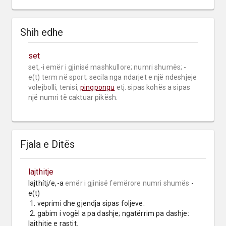
Shih edhe
set
set,-i 
emër i gjinisë mashkullore;
numri shumës;
 -
e(t) 
term në sport;
 secila nga ndarjet e një ndeshjeje 
volejbolli, tenisi, 
pingpongu
 etj. sipas kohës a sipas 
një numri të caktuar pikësh.
Fjala e Ditës
lajthitje
lajthítj/e,-a 
emër i gjinisë femërore
numri shumës
 -
e(t)

 1. veprimi dhe gjendja sipas foljeve.

 2. gabim i vogël a pa dashje; ngatërrim pa dashje: 
lajthitje e rastit.