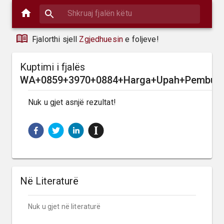
Fjalorthi sjell
Zgjedhuesin
e foljeve!
Kuptimi i fjalës
WA+0859+3970+0884+Harga+Upah+Pembuata
Nuk u gjet asnjë rezultat!
Në Literaturë
Nuk u gjet në literaturë