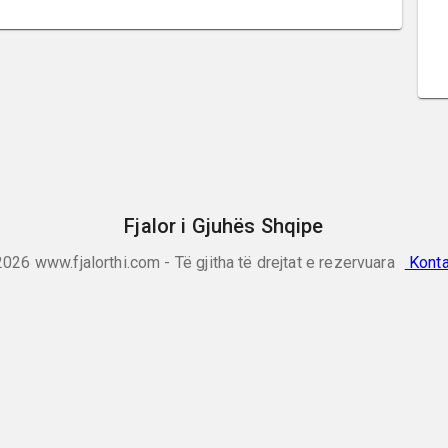
Fjalor i Gjuhës Shqipe
2026
www.fjalorthi.com - Të gjitha të drejtat e rezervuara
Konta