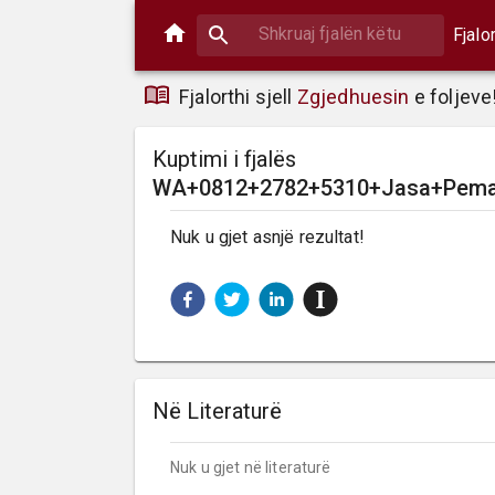
Fjalo
Fjalorthi sjell
Zgjedhuesin
e foljeve
Kuptimi i fjalës
WA+0812+2782+5310+Jasa+Pemas
Nuk u gjet asnjë rezultat!
Në Literaturë
Nuk u gjet në literaturë