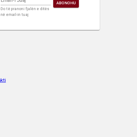
Email-i Juaj
ABONOHU
Do të pranoni fjalën e ditës
në email-in tuaj
kti