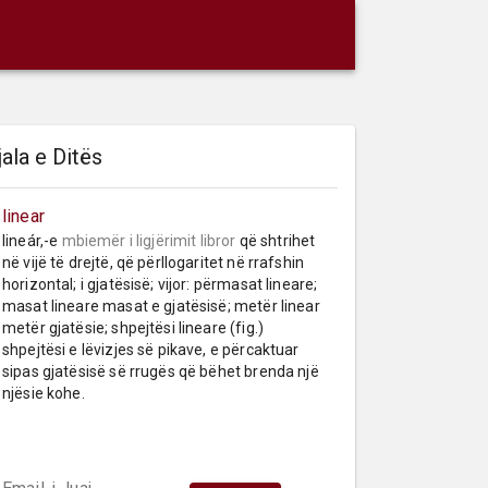
jala e Ditës
yolali
linear
lineár,-e 
mbiemër
i ligjërimit libror
 që shtrihet 
në vijë të drejtë, që përllogaritet në rrafshin 
horizontal; i gjatësisë; vijor: përmasat lineare; 
masat lineare masat e gjatësisë; metër linear 
metër gjatësie; shpejtësi lineare (fig.) 
shpejtësi e lëvizjes së pikave, e përcaktuar 
sipas gjatësisë së rrugës që bëhet brenda një 
njësie kohe.