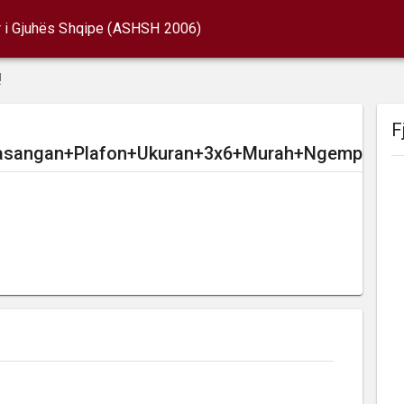
r i Gjuhës Shqipe (ASHSH 2006)
!
F
angan+Plafon+Ukuran+3x6+Murah+Ngemplak+Bo