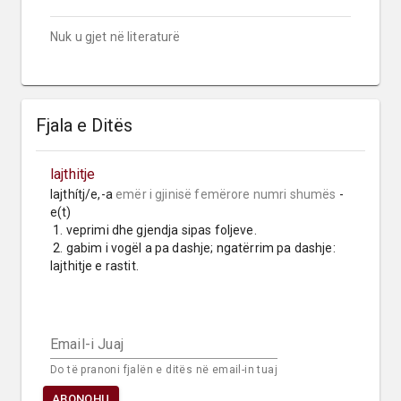
Nuk u gjet në literaturë
Fjala e Ditës
lajthitje
lajthítj/e,-a 
emër i gjinisë femërore
numri shumës
 -
e(t)

 1. veprimi dhe gjendja sipas foljeve.

 2. gabim i vogël a pa dashje; ngatërrim pa dashje: 
lajthitje e rastit.
Email-i Juaj
Do të pranoni fjalën e ditës në email-in tuaj
ABONOHU