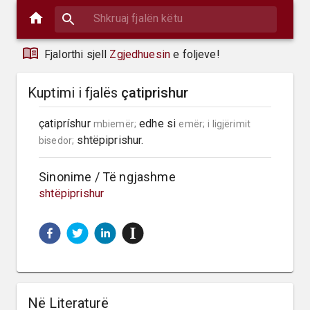
Fjalorthi sjell
Zgjedhuesin
e foljeve!
Kuptimi i fjalës
çatiprishur
çatipríshur 
 edhe si 
mbiemër;
emër;
i ligjërimit 
 shtëpiprishur.
bisedor;
Sinonime / Të ngjashme
shtëpiprishur
Në Literaturë